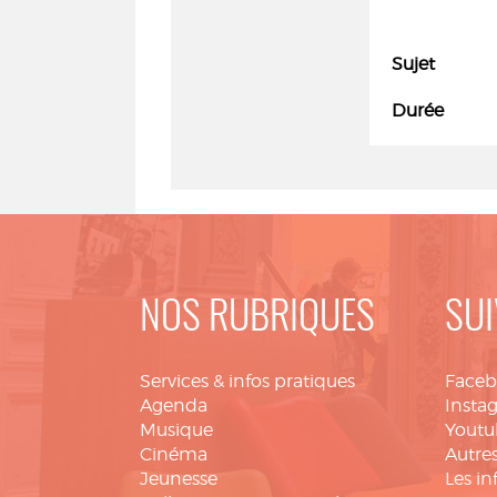
Sujet
Durée
NOS RUBRIQUES
SUI
Services & infos pratiques
Face
Agenda
Insta
Musique
Youtu
Cinéma
Autres
Jeunesse
Les in