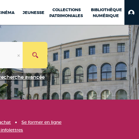
COLLECTIONS
BIBLIOTHÈQUE
CINÉMA
JEUNESSE
PATRIMONIALES
NUMÉRIQUE
Recherche avancée
achat
Se former en ligne
infolettres