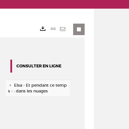
Lien
Exports
permanent
Envoyer
(Nouvelle
par
fenêtre)
mail
CONSULTER EN LIGNE
Elsa - Et pendant ce temp
s - : dans les nuages