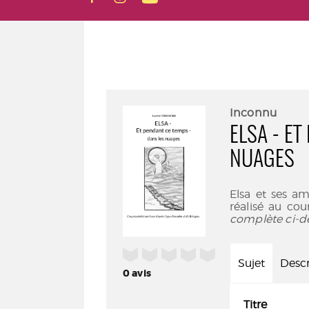
Inconnu
ELSA - ET
NUAGES
Elsa et ses am
réalisé au cou
complète ci-d
/5
Sujet
Descr
0
avis
Titre