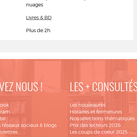
nuages
Livres & BD
Plus de 2h.
VEZ NOUS !
LES + CONSULTÉ
book
Les nouveautés
gram
Horaires et fermetures
be
Nos sélections thématiques
 réseaux sociaux & blogs
Prix des lecteurs 2026
folettres
Les coups de coeur 2025