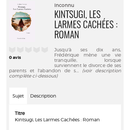
(Nouve
par
Inconnu
fenêtr
mail
KINTSUGI, LES
LARMES CACHÉES :
ROMAN
/5
Jusqu'à ses dix ans,
Frédérique mène une vie
0
avis
tranquille, lorsque
surviennent le divorce de ses
parents et l'abandon de s
... (voir description
complète ci-dessous)
Sujet
Description
Titre
Kintsugi, Les Larmes Cachées : Roman