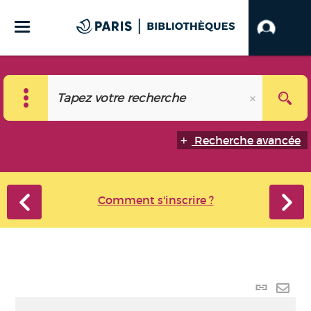
Recherche avancée
Comment s'inscrire ?
Lien
perma
Envo