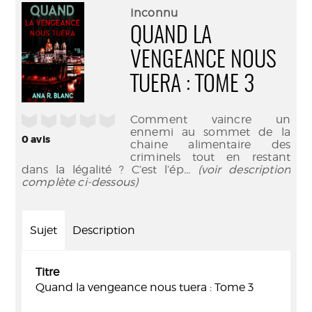
(Nouve
par
Inconnu
fenêtr
mail
QUAND LA
VENGEANCE NOUS
TUERA : TOME 3
/5
Comment vaincre un
ennemi au sommet de la
0
avis
chaine alimentaire des
criminels tout en restant
dans la légalité ? C’est l’ép
... (voir description
complète ci-dessous)
Sujet
Description
Titre
Quand la vengeance nous tuera : Tome 3