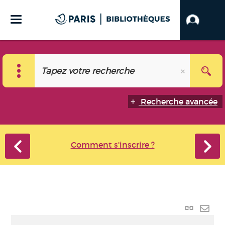
Recherche avancée
Comment s'inscrire ?
Lien
perma
Envo