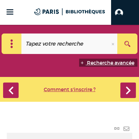
Recherche avancée
Comment s'inscrire ?
Lien
perma
Envo