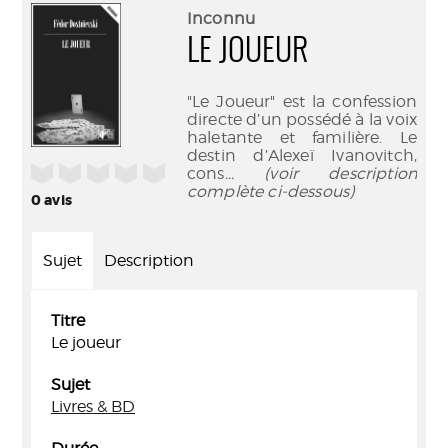
(Nouve
par
Inconnu
fenêtr
mail
LE JOUEUR
"Le Joueur" est la confession
directe d’un possédé à la voix
haletante et familière. Le
destin d’Alexeï Ivanovitch,
/5
cons
... (voir description
complète ci-dessous)
0
avis
Sujet
Description
Titre
Le joueur
Sujet
Livres & BD