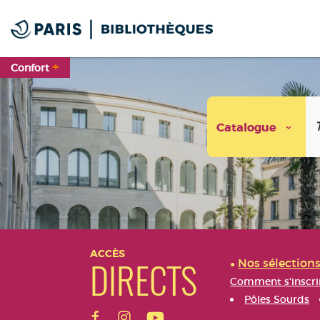
Aller
Aller
Aller
au
au
à
menu
contenu
la
recherche
+
Confort
Catalogue
Aller
Aller
Aller
au
au
à
ACCÈS
Nos sélection
menu
contenu
la
DIRECTS
recherche
Comment s'inscri
Pôles Sourds