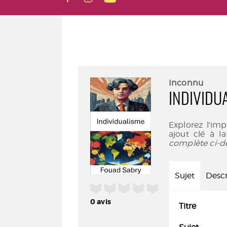
Inconnu
INDIVIDU
Explorez l'imp
ajout clé à la
complète ci-d
Sujet
Descr
/5
0
avis
Titre