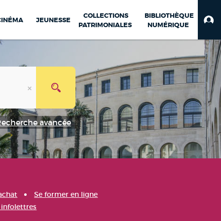
COLLECTIONS
BIBLIOTHÈQUE
CINÉMA
JEUNESSE
PATRIMONIALES
NUMÉRIQUE
Recherche avancée
achat
Se former en ligne
infolettres