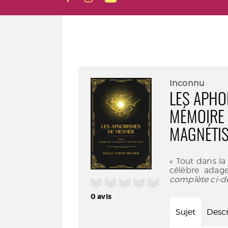
Inconnu
LES APHO
MÉMOIRE 
MAGNÉTI
« Tout dans la 
célèbre adage
complète ci-d
/5
0
avis
Sujet
Descr