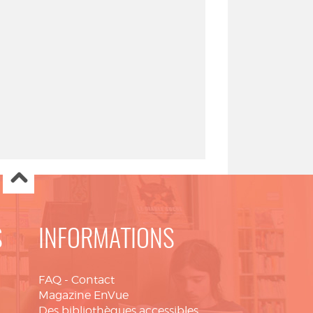
S
INFORMATIONS
FAQ
-
Contact
Magazine EnVue
Des bibliothèques accessibles