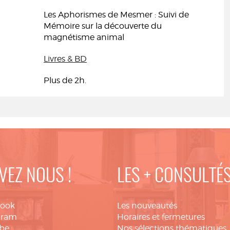
Les Aphorismes de Mesmer : Suivi de
Mémoire sur la découverte du
magnétisme animal
Livres & BD
Plus de 2h.
VEZ NOUS !
LES + CONSULTÉ
book
Les nouveautés
gram
Horaires et fermetures
be
Nos sélections thématiques