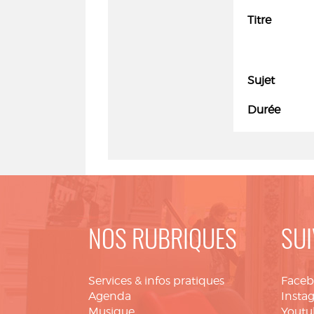
Titre
Sujet
Durée
NOS RUBRIQUES
SUI
Services & infos pratiques
Face
Agenda
Insta
Musique
Youtu