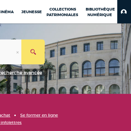
COLLECTIONS
BIBLIOTHÈQUE
CINÉMA
JEUNESSE
PATRIMONIALES
NUMÉRIQUE
Recherche avancée
achat
Se former en ligne
infolettres