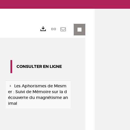
Lien
Exports
permanent
Envoyer
(Nouvelle
par
fenêtre)
mail
CONSULTER EN LIGNE
Les Aphorismes de Mesm
er : Suivi de Mémoire sur la d
écouverte du magnétisme an
imal