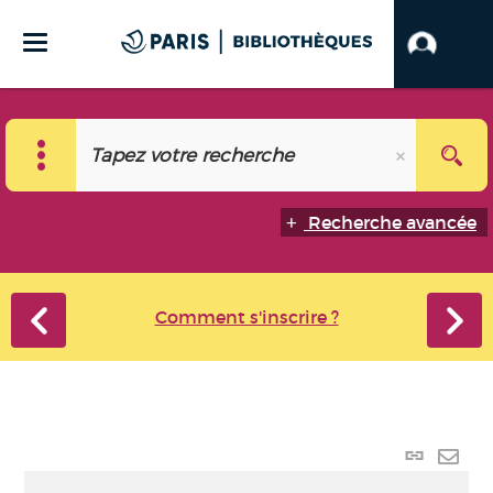
Recherche avancée
Comment s'inscrire ?
Lien
perma
Envo