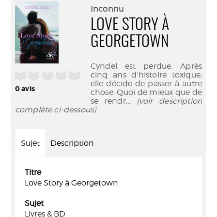
(Nouve
par
Inconnu
fenêtr
mail
LOVE STORY À
GEORGETOWN
Cyndel est perdue. Après
/5
cinq ans d'histoire toxique,
elle décide de passer à autre
0
avis
chose. Quoi de mieux que de
se rendr
... (voir description
complète ci-dessous)
Sujet
Description
Titre
Love Story à Georgetown
Sujet
Livres & BD