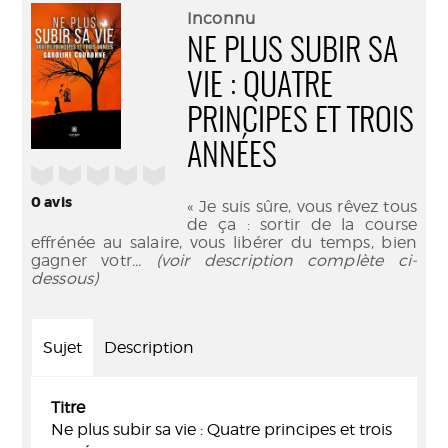
(Nouve
par
Inconnu
fenêtr
mail
NE PLUS SUBIR SA
VIE : QUATRE
PRINCIPES ET TROIS
ANNÉES
/5
0
avis
« Je suis sûre, vous rêvez tous
de ça : sortir de la course
effrénée au salaire, vous libérer du temps, bien
gagner votr
... (voir description complète ci-
dessous)
Sujet
Description
Titre
Ne plus subir sa vie : Quatre principes et trois