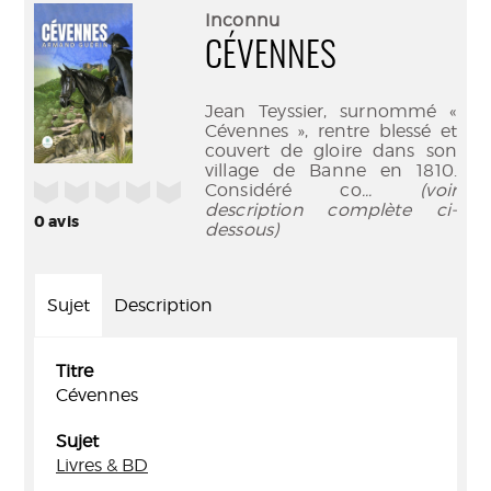
(Nouve
par
Inconnu
fenêtr
mail
CÉVENNES
Jean Teyssier, surnommé «
Cévennes », rentre blessé et
couvert de gloire dans son
village de Banne en 1810.
/5
Considéré co
... (voir
description complète ci-
0
avis
dessous)
Sujet
Description
Titre
Cévennes
Sujet
Livres & BD