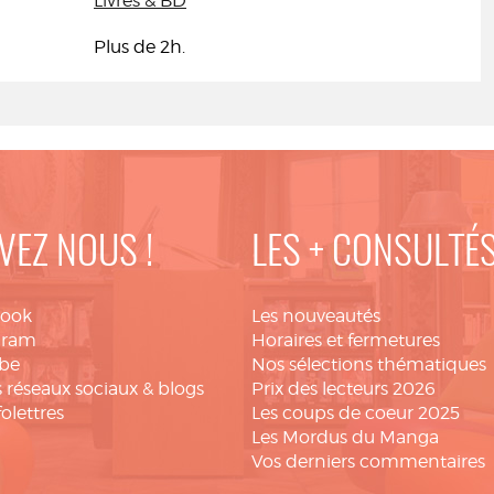
Livres & BD
Plus de 2h.
VEZ NOUS !
LES + CONSULTÉ
book
Les nouveautés
gram
Horaires et fermetures
be
Nos sélections thématiques
 réseaux sociaux & blogs
Prix des lecteurs 2026
folettres
Les coups de coeur 2025
Les Mordus du Manga
Vos derniers commentaires