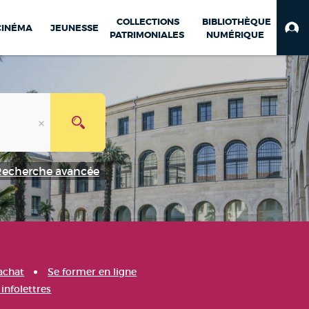
COLLECTIONS
BIBLIOTHÈQUE
CINÉMA
JEUNESSE
PATRIMONIALES
NUMÉRIQUE
Recherche avancée
achat
Se former en ligne
infolettres