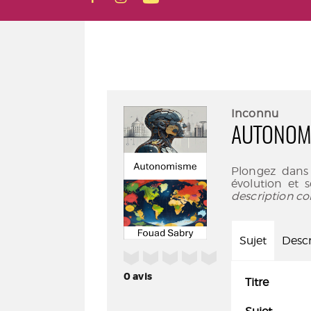
Inconnu
AUTONOM
Plongez dans
évolution et 
description co
Sujet
Descr
/5
0
avis
Titre