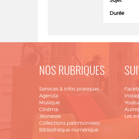
Sujet
Durée
NOS RUBRIQUES
SUI
Services & infos pratiques
Face
Agenda
Insta
Musique
Youtu
Cinéma
Autres
Jeunesse
Les in
Collections patrimoniales
Bibliothèque numérique