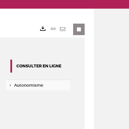
Lien
Exports
permanent
Envoyer
(Nouvelle
par
fenêtre)
mail
CONSULTER EN LIGNE
Autonomisme