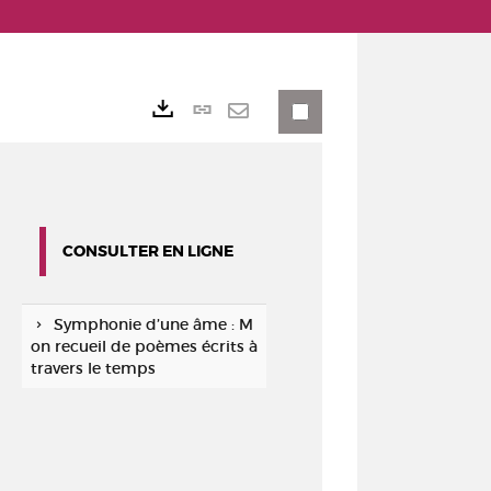
Lien
Exports
permanent
Envoyer
(Nouvelle
par
fenêtre)
mail
CONSULTER EN LIGNE
Symphonie d’une âme : M
on recueil de poèmes écrits à
travers le temps