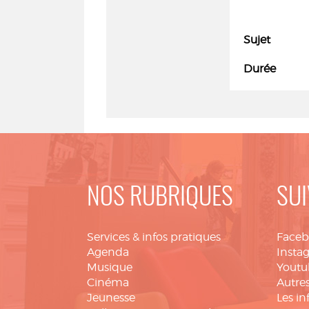
Sujet
Durée
NOS RUBRIQUES
SUI
Services & infos pratiques
Face
Agenda
Insta
Musique
Youtu
Cinéma
Autres
Jeunesse
Les in