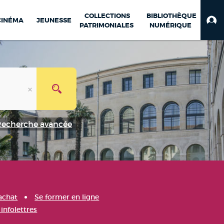
COLLECTIONS
BIBLIOTHÈQUE
CINÉMA
JEUNESSE
PATRIMONIALES
NUMÉRIQUE
Recherche avancée
achat
Se former en ligne
infolettres