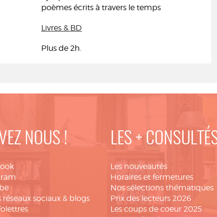
poèmes écrits à travers le temps
Livres & BD
Plus de 2h.
VEZ NOUS !
LES + CONSULTÉ
book
Les nouveautés
gram
Horaires et fermetures
be
Nos sélections thématiques
 réseaux sociaux & blogs
Prix des lecteurs 2026
folettres
Les coups de coeur 2025