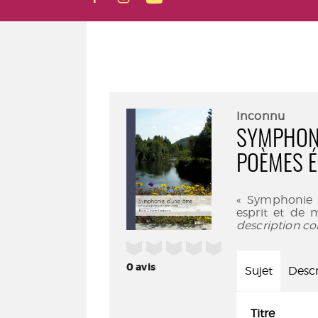
Inconnu
SYMPHONI
POÈMES É
« Symphonie 
esprit et de 
description co
/5
0
avis
Sujet
Descr
Titre