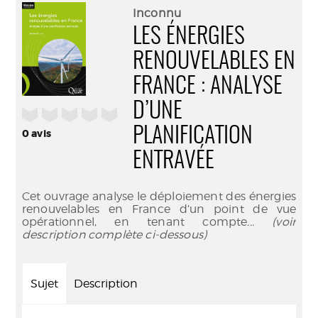
(Nouve
par
Inconnu
fenêtr
mail
LES ÉNERGIES
RENOUVELABLES EN
FRANCE : ANALYSE
D’UNE
/5
PLANIFICATION
0
avis
ENTRAVÉE
Cet ouvrage analyse le déploiement des énergies
renouvelables en France d’un point de vue
opérationnel, en tenant compte
... (voir
description complète ci-dessous)
Sujet
Description