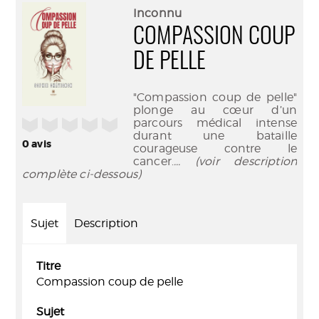
(Nouve
par
Inconnu
fenêtr
mail
COMPASSION COUP
DE PELLE
"Compassion coup de pelle"
plonge au cœur d’un
/5
parcours médical intense
durant une bataille
0
avis
courageuse contre le
cancer.
... (voir description
complète ci-dessous)
Sujet
Description
Titre
Compassion coup de pelle
Sujet