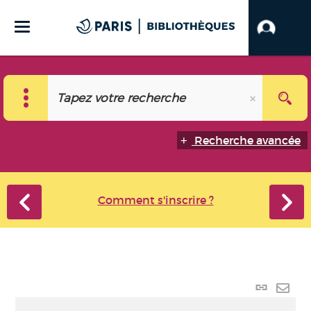
Recherche avancée
Comment s'inscrire ?
Lien
perma
Envo