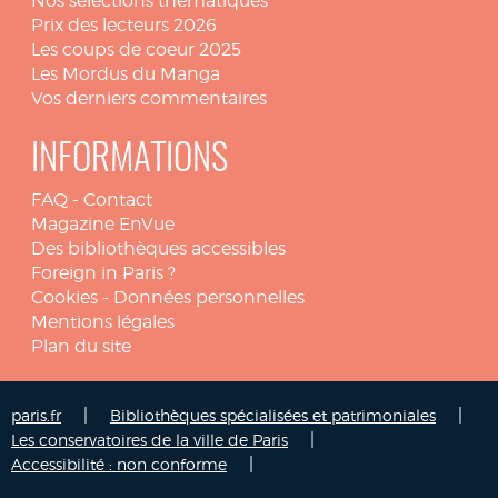
Nos sélections thématiques
Prix des lecteurs 2026
Les coups de coeur 2025
Les Mordus du Manga
Vos derniers commentaires
INFORMATIONS
FAQ
-
Contact
Magazine EnVue
Des bibliothèques accessibles
Foreign in Paris ?
Cookies
-
Données personnelles
Mentions légales
Plan du site
|
|
paris.fr
Bibliothèques spécialisées et patrimoniales
|
Les conservatoires de la ville de Paris
|
Accessibilité : non conforme