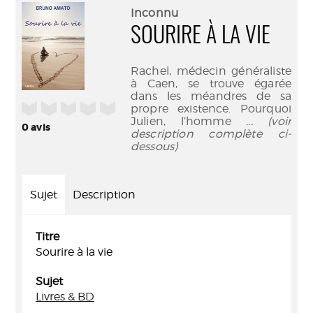
(Nouve
par
Inconnu
fenêtr
mail
SOURIRE À LA VIE
Rachel, médecin généraliste
à Caen, se trouve égarée
dans les méandres de sa
/5
propre existence. Pourquoi
Julien, l’homme
... (voir
0
avis
description complète ci-
dessous)
Sujet
Description
Titre
Sourire à la vie
Sujet
Livres & BD