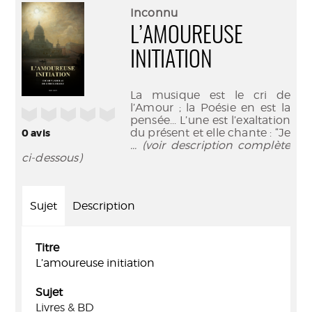
(Nouve
par
Inconnu
fenêtr
mail
L’AMOUREUSE
INITIATION
La musique est le cri de
l’Amour ; la Poésie en est la
/5
pensée... L’une est l’exaltation
du présent et elle chante : “Je
0
avis
... (voir description complète
ci-dessous)
Sujet
Description
Titre
L’amoureuse initiation
Sujet
Livres & BD