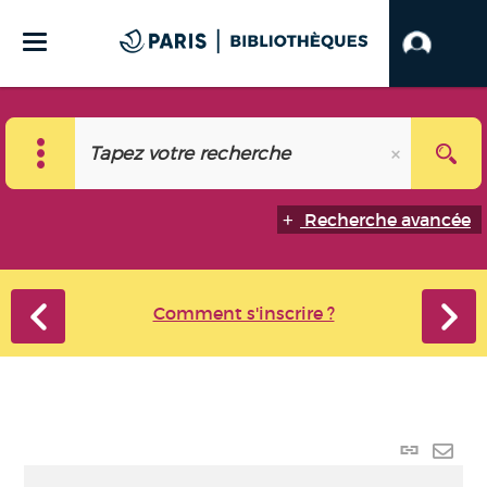
Recherche avancée
Comment s'inscrire ?
Lien
perma
Envo