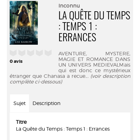
(Nouve
par
Inconnu
fenêtr
mail
LA QUÊTE DU TEMPS
: TEMPS 1 :
ERRANCES
/5
AVENTURE, MYSTERE,
MAGIE ET ROMANCE DANS
0
avis
UN UNIVERS MEDIEVALMais
qui est donc ce mystérieux
étranger que Chanasa a recue
... (voir description
complète ci-dessous)
Sujet
Description
Titre
La Quête du Temps : Temps 1 : Errances