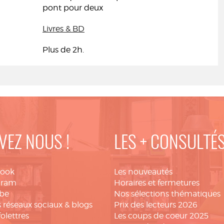
pont pour deux
Livres & BD
Plus de 2h.
VEZ NOUS !
LES + CONSULTÉ
book
Les nouveautés
gram
Horaires et fermetures
be
Nos sélections thématiques
 réseaux sociaux & blogs
Prix des lecteurs 2026
folettres
Les coups de coeur 2025