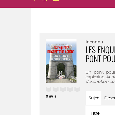
Inconnu
LES ENQU
PONT PO
Un pont pour
capitaine Ach
description co
/5
0
avis
Sujet
Descr
Titre