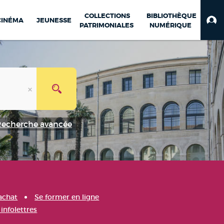
COLLECTIONS
BIBLIOTHÈQUE
CINÉMA
JEUNESSE
PATRIMONIALES
NUMÉRIQUE
Recherche avancée
achat
Se former en ligne
infolettres