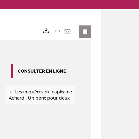
Lien
Exports
permanent
Envoyer
(Nouvelle
par
fenêtre)
mail
CONSULTER EN LIGNE
Les enquêtes du capitaine
Achard : Un pont pour deux