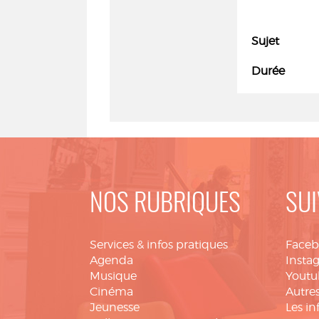
Sujet
Durée
NOS RUBRIQUES
SUI
Services & infos pratiques
Face
Agenda
Insta
Musique
Youtu
Cinéma
Autres
Jeunesse
Les in