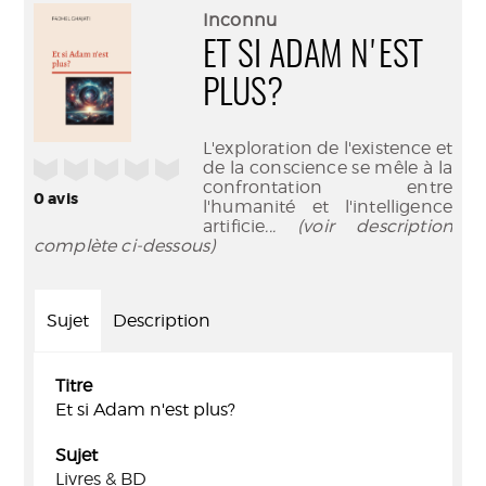
(Nouve
par
Inconnu
fenêtr
mail
ET SI ADAM N'EST
PLUS?
L'exploration de l'existence et
/5
de la conscience se mêle à la
confrontation entre
0
avis
l'humanité et l'intelligence
artificie
... (voir description
complète ci-dessous)
Sujet
Description
Titre
Et si Adam n'est plus?
Sujet
Livres & BD