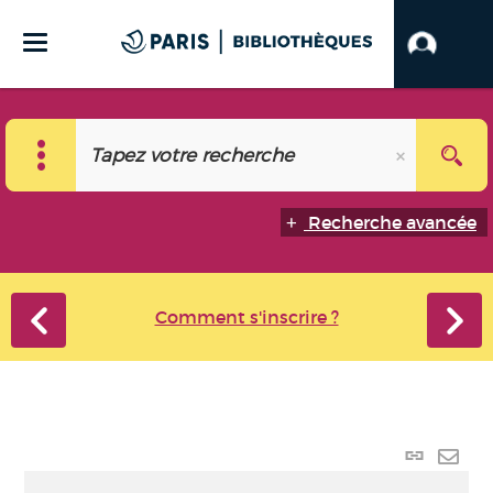
Recherche avancée
Comment s'inscrire ?
Lien
perma
Envo