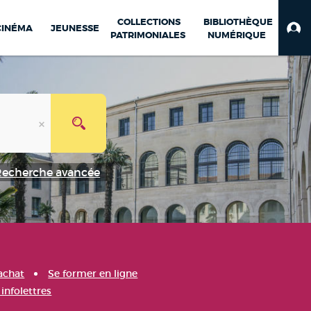
COLLECTIONS
BIBLIOTHÈQUE
CINÉMA
JEUNESSE
PATRIMONIALES
NUMÉRIQUE
Recherche avancée
achat
Se former en ligne
infolettres