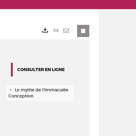
Lien
Exports
permanent
Envoyer
(Nouvelle
par
fenêtre)
mail
CONSULTER EN LIGNE
Le mythe de l'Immaculée
Conception