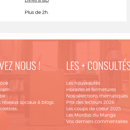
Livres & BD
Plus de 2h.
VEZ NOUS !
LES + CONSULTÉ
book
Les nouveautés
gram
Horaires et fermetures
be
Nos sélections thématiques
 réseaux sociaux & blogs
Prix des lecteurs 2026
folettres
Les coups de coeur 2025
Les Mordus du Manga
Vos derniers commentaires