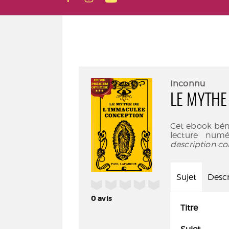
Inconnu
LE MYTHE
Cet ebook bén
lecture numé
description co
Sujet
Descr
/5
0
avis
Titre