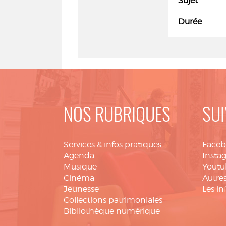
Sujet
Durée
NOS RUBRIQUES
SUI
Services & infos pratiques
Face
Agenda
Insta
Musique
Youtu
Cinéma
Autres
Jeunesse
Les in
Collections patrimoniales
Bibliothèque numérique