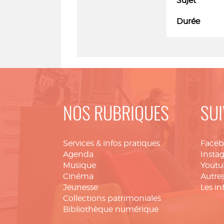
Sujet
Durée
NOS RUBRIQUES
SUI
Services & infos pratiques
Face
Agenda
Insta
Musique
Youtu
Cinéma
Autres
Jeunesse
Les in
Collections patrimoniales
Bibliothèque numérique