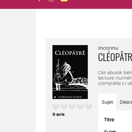
Inconnu
CLÉOPÂTR
Cet ebook bén
lecture numéri
complète ci-d
Sujet
Descr
/5
0
avis
Titre