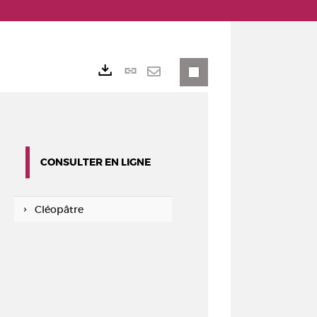
Lien
Exports
permanent
Envoyer
(Nouvelle
par
fenêtre)
mail
CONSULTER EN LIGNE
Cléopâtre