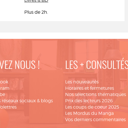
Livres & BD
Plus de 2h.
VEZ NOUS !
LES + CONSULTÉ
book
Les nouveautés
gram
Horaires et fermetures
be
Nos sélections thématiques
 réseaux sociaux & blogs
Prix des lecteurs 2026
folettres
Les coups de coeur 2025
Les Mordus du Manga
Vos derniers commentaires