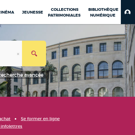
COLLECTIONS
BIBLIOTHÈQUE
CINÉMA
JEUNESSE
PATRIMONIALES
NUMÉRIQUE
Recherche avancée
achat
Se former en ligne
infolettres