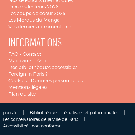
Nos sélections thématiques
Prix des lecteurs 2026
Les coups de coeur 2025
Les Mordus du Manga
Vos derniers commentaires
INFORMATIONS
FAQ
-
Contact
Magazine EnVue
Des bibliothèques accessibles
Foreign in Paris ?
Cookies
-
Données personnelles
Mentions légales
Plan du site
|
|
paris.fr
Bibliothèques spécialisées et patrimoniales
|
Les conservatoires de la ville de Paris
|
Accessibilité : non conforme