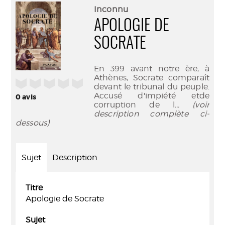
(Nouve
par
Inconnu
fenêtr
mail
APOLOGIE DE
SOCRATE
En 399 avant notre ère, à
Athènes, Socrate comparaît
/5
devant le tribunal du peuple.
Accusé d'impiété etde
0
avis
corruption de l
... (voir
description complète ci-
dessous)
Sujet
Description
Titre
Apologie de Socrate
Sujet