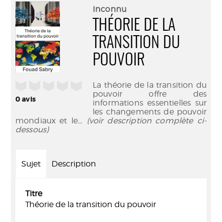
(Nouve
par
Inconnu
fenêtr
mail
THÉORIE DE LA
TRANSITION DU
POUVOIR
/5
La théorie de la transition du
pouvoir offre des
0
avis
informations essentielles sur
les changements de pouvoir
mondiaux et le
... (voir description complète ci-
dessous)
Sujet
Description
Titre
Théorie de la transition du pouvoir