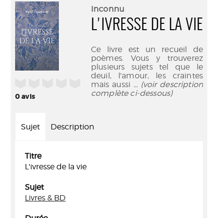
(Nouve
par
Inconnu
fenêtr
mail
L'IVRESSE DE LA VIE
Ce livre est un recueil de
poèmes. Vous y trouverez
plusieurs sujets tel que le
deuil, l'amour, les craintes
/5
mais aussi
... (voir description
complète ci-dessous)
0
avis
Sujet
Description
Titre
L'ivresse de la vie
Sujet
Livres & BD