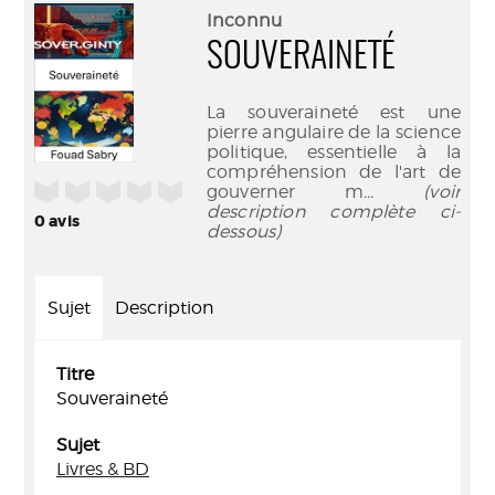
(Nouve
par
Inconnu
fenêtr
mail
SOUVERAINETÉ
La souveraineté est une
pierre angulaire de la science
politique, essentielle à la
compréhension de l'art de
/5
gouverner m
... (voir
description complète ci-
0
avis
dessous)
Sujet
Description
Titre
Souveraineté
Sujet
Livres & BD