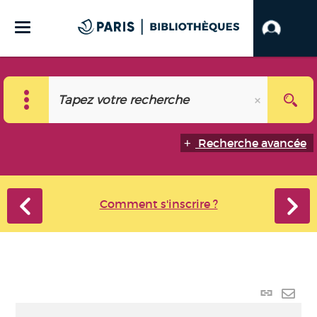
Recherche avancée
Comment s'inscrire ?
Lien
perma
Envo