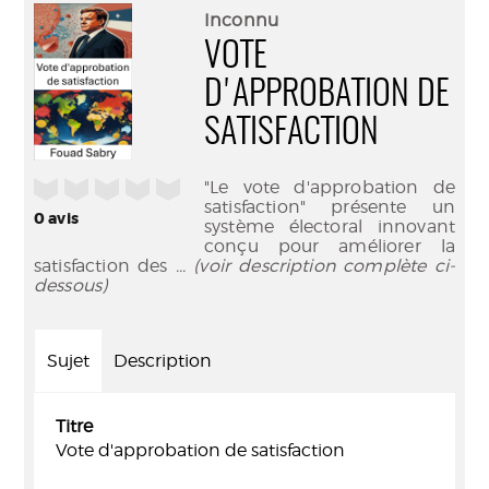
(Nouve
par
Inconnu
fenêtr
mail
VOTE
D'APPROBATION DE
SATISFACTION
/5
"Le vote d'approbation de
satisfaction" présente un
0
avis
système électoral innovant
conçu pour améliorer la
satisfaction des
... (voir description complète ci-
dessous)
Sujet
Description
Titre
Vote d'approbation de satisfaction