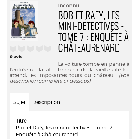
(Nouve
par
Inconnu
fenêtr
mail
BOB ET RAFY, LES
MINI-DÉTECTIVES -
TOME 7 : ENQUÊTE À
CHÂTEAURENARD
/5
0
avis
La voiture tombe en panne à
l’entrée de la ville. Le cœur de la vieille cité les
attend, les imposantes tours du château
... (voir
description complète ci-dessous)
Sujet
Description
Titre
Bob et Rafy, les mini-détectives - Tome 7 :
Enquête à Châteaurenard