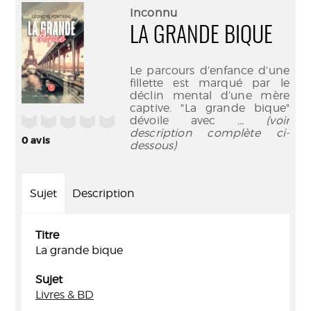
(Nouve
par
Inconnu
fenêtr
mail
LA GRANDE BIQUE
Le parcours d’enfance d’une
fillette est marqué par le
déclin mental d’une mère
captive. "La grande bique"
/5
dévoile avec
... (voir
description complète ci-
0
avis
dessous)
Sujet
Description
Titre
La grande bique
Sujet
Livres & BD