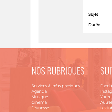
Sujet
Durée
NOS RUBRIQUES
SUI
Services & infos pratiques
Face
Agenda
Insta
Musique
Youtu
Cinéma
Autres
Jeunesse
Les in