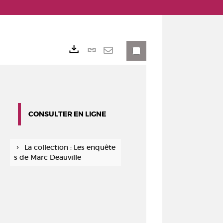
Lien
Exports
permanent
Envoyer
(Nouvelle
par
fenêtre)
mail
CONSULTER EN LIGNE
La collection : Les enquête
s de Marc Deauville