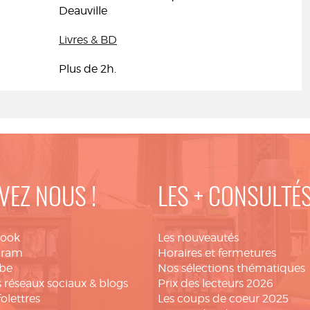
Deauville
Livres & BD
Plus de 2h.
VEZ NOUS !
LES + CONSULTÉ
book
Les nouveautés
gram
Horaires et fermetures
be
Nos sélections thématiques
 réseaux sociaux & blogs
Prix des lecteurs 2026
folettres
Les coups de coeur 2025