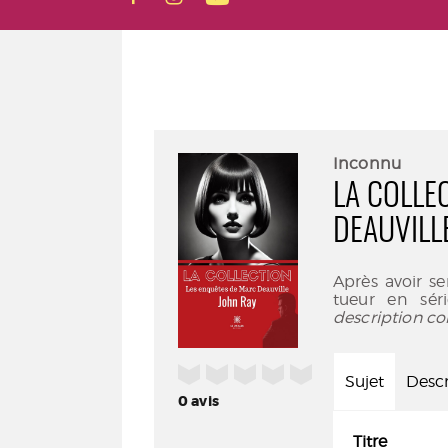
Inconnu
LA COLLE
DEAUVILL
Après avoir s
tueur en sér
description co
/5
Sujet
Descr
0
avis
Titre