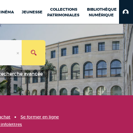
COLLECTIONS
BIBLIOTHÈQUE
CINÉMA
JEUNESSE
PATRIMONIALES
NUMÉRIQUE
Recherche avancée
achat
Se former en ligne
infolettres