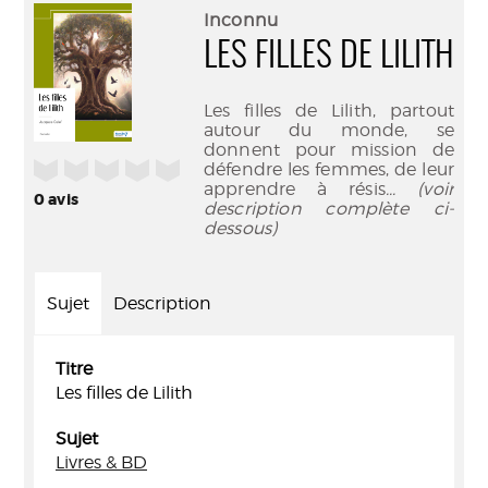
(Nouve
par
Inconnu
fenêtr
mail
LES FILLES DE LILITH
Les filles de Lilith, partout
autour du monde, se
donnent pour mission de
/5
défendre les femmes, de leur
apprendre à résis
... (voir
0
avis
description complète ci-
dessous)
Sujet
Description
Titre
Les filles de Lilith
Sujet
Livres & BD