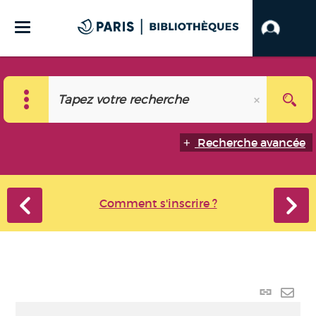
Recherche avancée
Comment s'inscrire ?
Lien
perma
Envo