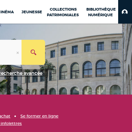
COLLECTIONS
BIBLIOTHÈQUE
CINÉMA
JEUNESSE
PATRIMONIALES
NUMÉRIQUE
Recherche avancée
achat
Se former en ligne
infolettres