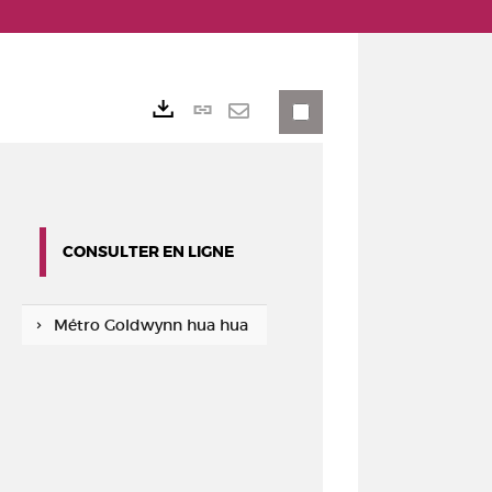
Lien
Exports
permanent
Envoyer
(Nouvelle
par
fenêtre)
mail
CONSULTER EN LIGNE
Métro Goldwynn hua hua