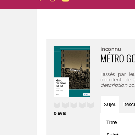
Inconnu
MÉTRO G
Lassés par l
décident de t
description co
/5
Sujet
Descr
0
avis
Titre