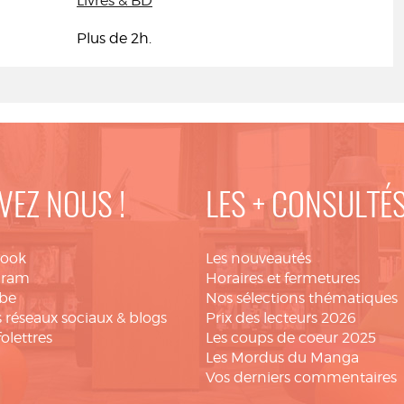
Livres & BD
Plus de 2h.
VEZ NOUS !
LES + CONSULTÉ
book
Les nouveautés
gram
Horaires et fermetures
be
Nos sélections thématiques
 réseaux sociaux & blogs
Prix des lecteurs 2026
folettres
Les coups de coeur 2025
Les Mordus du Manga
Vos derniers commentaires