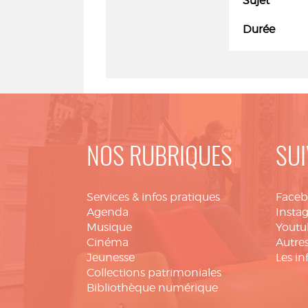
Sujet
Durée
NOS RUBRIQUES
SUI
Services & infos pratiques
Face
Agenda
Insta
Musique
Youtu
Cinéma
Autres
Jeunesse
Les in
Collections patrimoniales
Bibliothèque numérique