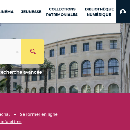
COLLECTIONS
BIBLIOTHÈQUE
CINÉMA
JEUNESSE
PATRIMONIALES
NUMÉRIQUE
Recherche avancée
achat
Se former en ligne
infolettres