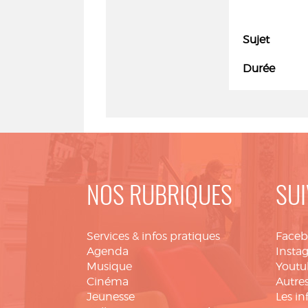
Sujet
Durée
NOS RUBRIQUES
SUI
Services & infos pratiques
Face
Agenda
Insta
Musique
Youtu
Cinéma
Autres
Jeunesse
Les in