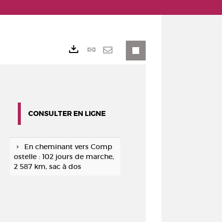
Lien
Exports
permanent
Envoyer
(Nouvelle
par
fenêtre)
mail
CONSULTER EN LIGNE
En cheminant vers Comp
ostelle : 102 jours de marche,
2 587 km, sac à dos