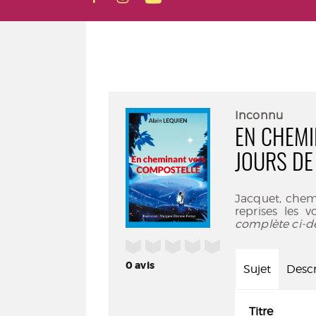
Inconnu
EN CHEMI
JOURS DE
Jacquet, chemin
reprises les 
complète ci-d
/5
0
avis
Sujet
Descr
Titre