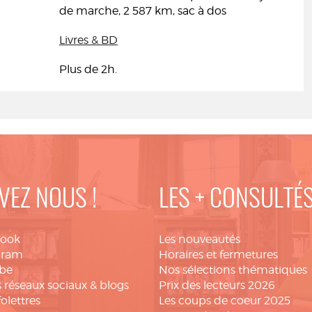
de marche, 2 587 km, sac à dos
Livres & BD
Plus de 2h.
VEZ NOUS !
LES + CONSULTÉ
book
Les nouveautés
gram
Horaires et fermetures
be
Nos sélections thématiques
 réseaux sociaux & blogs
Prix des lecteurs 2026
folettres
Les coups de coeur 2025