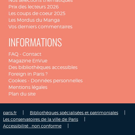
Nos sélections thématiques
Prix des lecteurs 2026
Les coups de coeur 2025
Les Mordus du Manga
Vos derniers commentaires
INFORMATIONS
FAQ
-
Contact
Magazine EnVue
Des bibliothèques accessibles
Foreign in Paris ?
Cookies
-
Données personnelles
Mentions légales
Plan du site
|
|
paris.fr
Bibliothèques spécialisées et patrimoniales
|
Les conservatoires de la ville de Paris
|
Accessibilité : non conforme