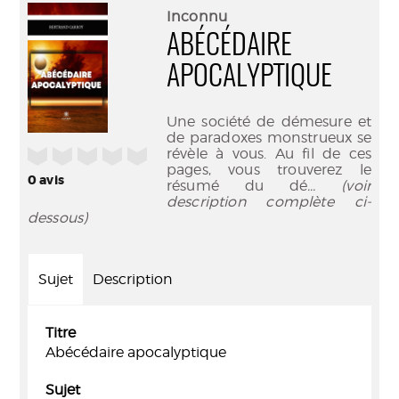
(Nouve
par
Inconnu
fenêtr
mail
ABÉCÉDAIRE
APOCALYPTIQUE
Une société de démesure et
de paradoxes monstrueux se
/5
révèle à vous. Au fil de ces
pages, vous trouverez le
0
avis
résumé du dé
... (voir
description complète ci-
dessous)
Sujet
Description
Titre
Abécédaire apocalyptique
Sujet