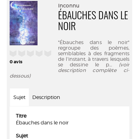
(Nouve
par
Inconnu
fenêtr
mail
ÉBAUCHES DANS LE
NOIR
"Ébauches dans le noir"
regroupe des poèmes,
/5
semblables à des fragments
de l’instant, à travers lesquels
0
avis
se dessine le p
... (voir
description complète ci-
dessous)
Sujet
Description
Titre
Ébauches dans le noir
Sujet