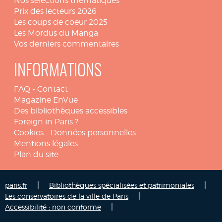
Nos sélections thématiques
Prix des lecteurs 2026
Les coups de coeur 2025
Les Mordus du Manga
Vos derniers commentaires
INFORMATIONS
FAQ
-
Contact
Magazine EnVue
Des bibliothèques accessibles
Foreign in Paris ?
Cookies
-
Données personnelles
Mentions légales
Plan du site
|
|
paris.fr
Bibliothèques spécialisées et patrimoniales
|
Les conservatoires de la ville de Paris
|
Accessibilité : non conforme