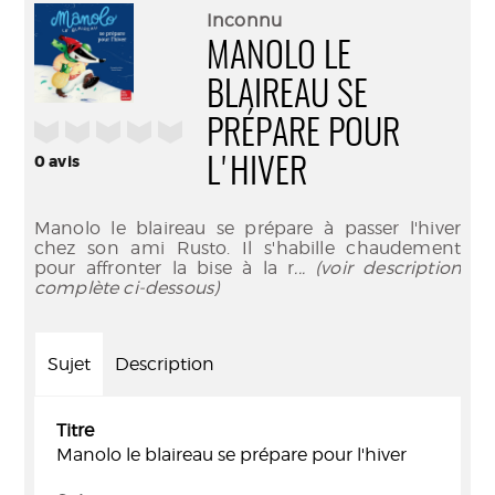
(Nouve
par
Inconnu
fenêtr
mail
MANOLO LE
BLAIREAU SE
/5
PRÉPARE POUR
0
avis
L'HIVER
Manolo le blaireau se prépare à passer l'hiver
chez son ami Rusto. Il s'habille chaudement
pour affronter la bise à la r
... (voir description
complète ci-dessous)
Sujet
Description
Titre
Manolo le blaireau se prépare pour l'hiver