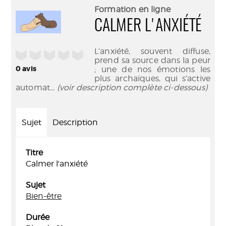
(Nouve
par
Formation en ligne
fenêtr
mail
CALMER L'ANXIÉTÉ
L’anxiété, souvent diffuse,
/5
prend sa source dans la peur
0
avis
; une de nos émotions les
plus archaïques, qui s’active
automat
... (voir description complète ci-dessous)
Sujet
Description
Titre
Calmer l'anxiété
Sujet
Bien-être
Durée