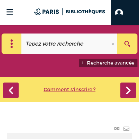
Recherche avancée
Comment s'inscrire ?
Lien
perma
Envo