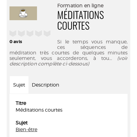
(Nouve
par
Formation en ligne
fenêtr
mail
MÉDITATIONS
COURTES
/5
0
avis
Si le temps vous manque,
ces séquences de
méditation très courtes de quelques minutes
seulement, vous accorderons, à tou
... (voir
description complète ci-dessous)
Sujet
Description
Titre
Méditations courtes
Sujet
Bien-être