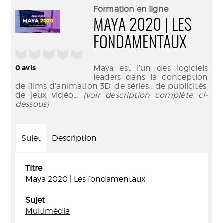
(Nouve
par
Formation en ligne
fenêtr
mail
MAYA 2020 | LES
FONDAMENTAUX
/5
0
avis
Maya est l’un des logiciels
leaders dans la conception
de films d’animation 3D, de séries , de publicités,
de jeux vidéo
... (voir description complète ci-
dessous)
Sujet
Description
Titre
Maya 2020 | Les fondamentaux
Sujet
Multimédia