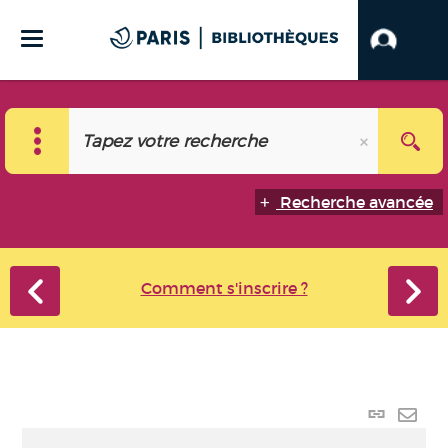
Recherche avancée
Comment s'inscrire ?
Lien
perma
Envo