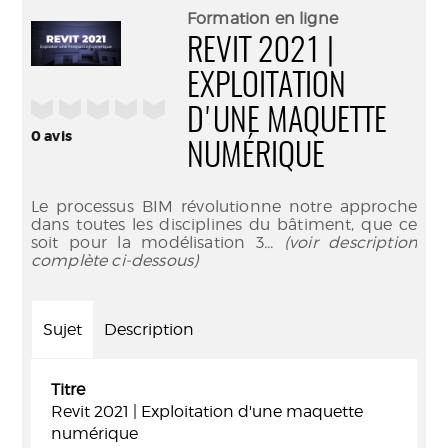
(Nouve
par
Formation en ligne
fenêtr
mail
REVIT 2021 |
EXPLOITATION
/5
D'UNE MAQUETTE
0
avis
NUMÉRIQUE
Le processus BIM révolutionne notre approche
dans toutes les disciplines du bâtiment, que ce
soit pour la modélisation 3
... (voir description
complète ci-dessous)
Sujet
Description
Titre
Revit 2021 | Exploitation d'une maquette
numérique