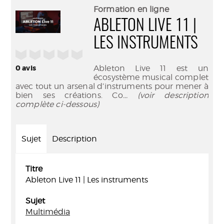
(Nouve
par
Formation en ligne
fenêtr
mail
ABLETON LIVE 11 |
LES INSTRUMENTS
/5
0
avis
Ableton Live 11 est un
écosystème musical complet
avec tout un arsenal d’instruments pour mener à
bien ses créations. Co
... (voir description
complète ci-dessous)
Sujet
Description
Titre
Ableton Live 11 | Les instruments
Sujet
Multimédia