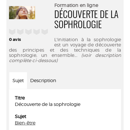
(Nouve
par
Formation en ligne
fenêtr
mail
DÉCOUVERTE DE LA
SOPHROLOGIE
/5
0
avis
L'initiation à la sophrologie
est un voyage de découverte
des principes et des techniques de la
sophrologie, un ensemble
... (voir description
complète ci-dessous)
Sujet
Description
Titre
Découverte de la sophrologie
Sujet
Bien-être