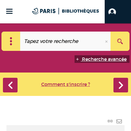
Recherche avancée
Comment s'inscrire ?
Lien
perma
Envo