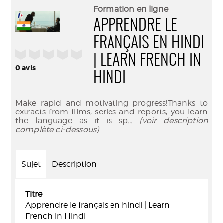
(Nouve
par
Formation en ligne
fenêtr
mail
APPRENDRE LE
FRANÇAIS EN HINDI
/5
| LEARN FRENCH IN
0
avis
HINDI
Make rapid and motivating progress!Thanks to
extracts from films, series and reports, you learn
the language as it is sp
... (voir description
complète ci-dessous)
Sujet
Description
Titre
Apprendre le français en hindi | Learn
French in Hindi