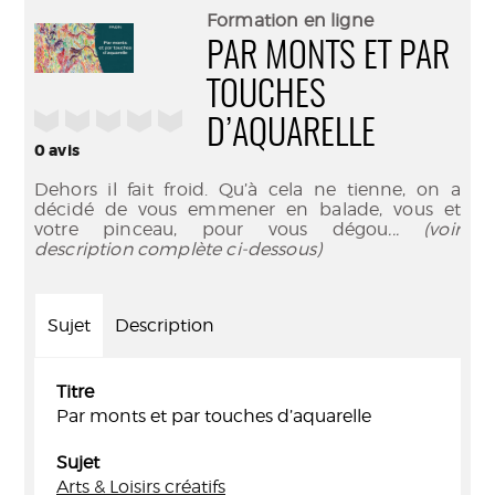
(Nouve
par
Formation en ligne
fenêtr
mail
PAR MONTS ET PAR
TOUCHES
/5
D’AQUARELLE
0
avis
Dehors il fait froid. Qu’à cela ne tienne, on a
décidé de vous emmener en balade, vous et
votre pinceau, pour vous dégou
... (voir
description complète ci-dessous)
Sujet
Description
Titre
Par monts et par touches d’aquarelle
Sujet
Arts & Loisirs créatifs