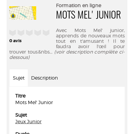
(Nouve
par
Formation en ligne
fenêtr
mail
MOTS MEL' JUNIOR
Avec Mots Mel' junior,
/5
apprends de nouveaux mots
0
avis
tout en t'amusant ! Il te
faudra avoir l'œil pour
trouver tous&nbs
... (voir description complète ci-
dessous)
Sujet
Description
Titre
Mots Mel' Junior
Sujet
Jeux Junior