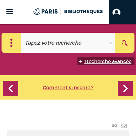
Recherche avancée
Comment s'inscrire ?
Lien
perma
Envo