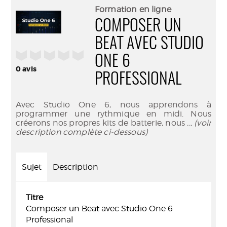
(Nouve
par
Formation en ligne
fenêtr
mail
COMPOSER UN
BEAT AVEC STUDIO
/5
ONE 6
0
avis
PROFESSIONAL
Avec Studio One 6, nous apprendons à
programmer une rythmique en midi. Nous
créerons nos propres kits de batterie, nous
... (voir
description complète ci-dessous)
Sujet
Description
Titre
Composer un Beat avec Studio One 6
Professional