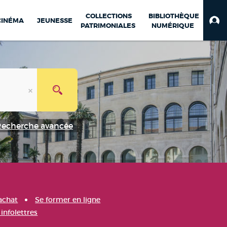
COLLECTIONS
BIBLIOTHÈQUE
CINÉMA
JEUNESSE
PATRIMONIALES
NUMÉRIQUE
Recherche avancée
achat
Se former en ligne
infolettres