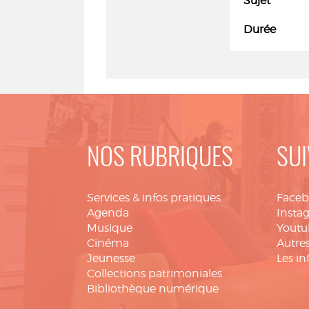
Sujet
Durée
NOS RUBRIQUES
SUI
Services & infos pratiques
Face
Agenda
Insta
Musique
Youtu
Cinéma
Autres
Jeunesse
Les in
Collections patrimoniales
Bibliothèque numérique