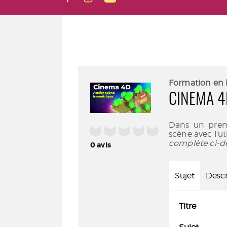
Formation en 
CINEMA 4
Dans un premi
/5
scène avec l'ut
complète ci-d
0
avis
Sujet
Descr
Titre