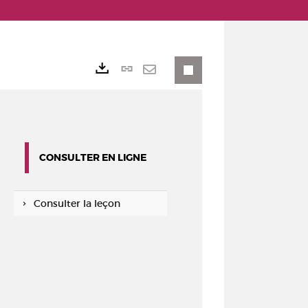
Lien
Exports
permanent
Envoyer
(Nouvelle
par
fenêtre)
mail
CONSULTER EN LIGNE
Consulter la leçon