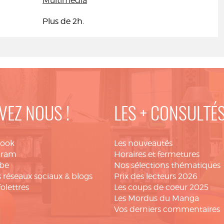
Multimédia
Plus de 2h.
VEZ NOUS !
LES + CONSULTÉ
book
Les nouveautés
gram
Horaires et fermetures
be
Nos sélections thématiques
 réseaux sociaux & blogs
Prix des lecteurs 2026
folettres
Les coups de coeur 2025
Les Mordus du Manga
Vos derniers commentaires