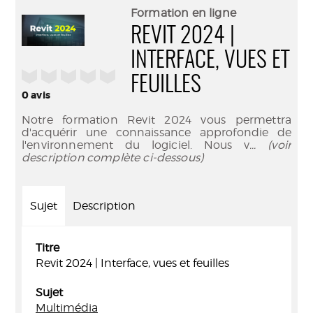
(Nouve
par
Formation en ligne
fenêtr
mail
REVIT 2024 |
INTERFACE, VUES ET
/5
FEUILLES
0
avis
Notre formation Revit 2024 vous permettra
d'acquérir une connaissance approfondie de
l'environnement du logiciel. Nous v
... (voir
description complète ci-dessous)
Sujet
Description
Titre
Revit 2024 | Interface, vues et feuilles
Sujet
Multimédia