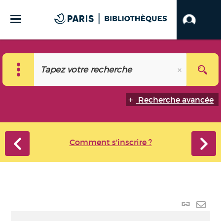
Recherche avancée
Comment s'inscrire ?
Lien
perma
Envo