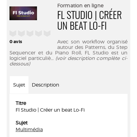
(Nouve
par
Formation en ligne
fenêtr
mail
FL STUDIO | CRÉER
UN BEAT LO-FI
/5
0
avis
Avec son workflow organisé
autour des Patterns, du Step
Sequencer et du Piano Roll, FL Studio est un
logiciel particuliè
... (voir description complète ci-
dessous)
Sujet
Description
Titre
Fl Studio | Créer un beat Lo-Fi
Sujet
Multimédia