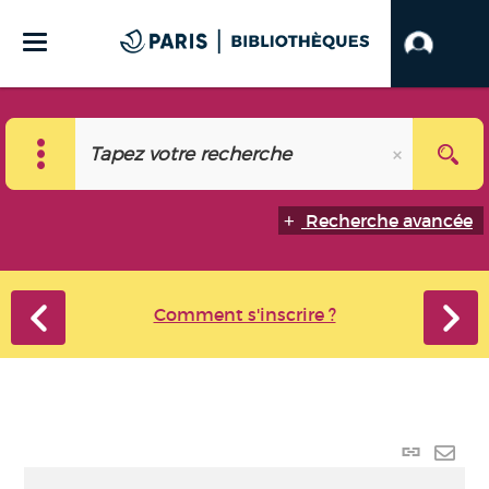
Recherche avancée
Comment s'inscrire ?
Lien
perma
Envo