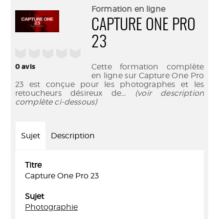
(Nouve
par
Formation en ligne
fenêtr
mail
CAPTURE ONE PRO
23
/5
0
avis
Cette formation complète
en ligne sur Capture One Pro
23 est conçue pour les photographes et les
retoucheurs désireux de
... (voir description
complète ci-dessous)
Sujet
Description
Titre
Capture One Pro 23
Sujet
Photographie