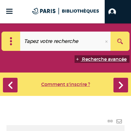
Recherche avancée
Comment s'inscrire ?
Lien
perma
Envo