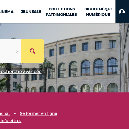
COLLECTIONS
BIBLIOTHÈQUE
CINÉMA
JEUNESSE
PATRIMONIALES
NUMÉRIQUE
Recherche avancée
achat
Se former en ligne
infolettres