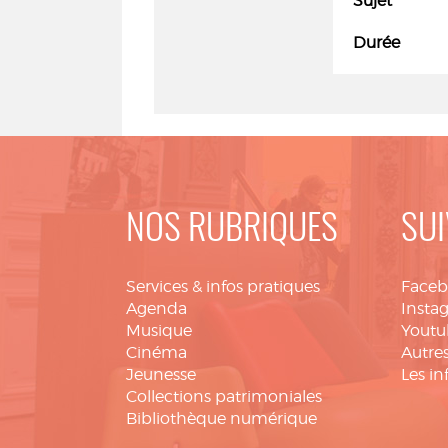
Sujet
Durée
NOS RUBRIQUES
SUI
Services & infos pratiques
Face
Agenda
Insta
Musique
Youtu
Cinéma
Autres
Jeunesse
Les in
Collections patrimoniales
Bibliothèque numérique