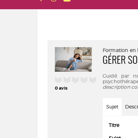
Formation en 
GÉRER SO
Guidé par no
/5
psychothérape
description co
0
avis
Sujet
Descr
Titre