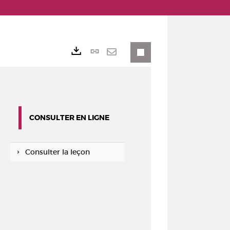
Lien
Exports
permanent
Envoyer
(Nouvelle
par
fenêtre)
mail
CONSULTER EN LIGNE
Consulter la leçon