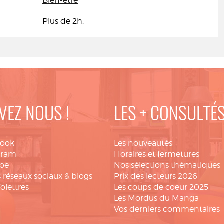
Bien-être
Plus de 2h.
VEZ NOUS !
LES + CONSULTÉ
book
Les nouveautés
gram
Horaires et fermetures
be
Nos sélections thématiques
 réseaux sociaux & blogs
Prix des lecteurs 2026
folettres
Les coups de coeur 2025
Les Mordus du Manga
Vos derniers commentaires