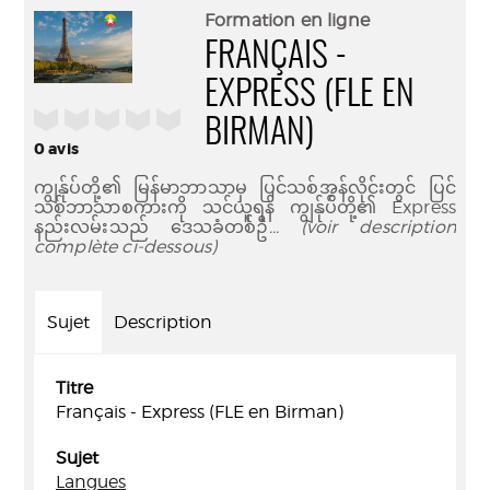
(Nouve
par
Formation en ligne
fenêtr
mail
FRANÇAIS -
EXPRESS (FLE EN
/5
BIRMAN)
0
avis
ကျွန်ုပ်တို့၏ မြန်မာဘာသာမှ ပြင်သစ်အွန်လိုင်းတွင် ပြင်
သစ်ဘာသာစကားကို သင်ယူရန် ကျွန်ုပ်တို့၏ Express
နည်းလမ်းသည် ဒေသခံတစ်ဦ
... (voir description
complète ci-dessous)
Sujet
Description
Titre
Français - Express (FLE en Birman)
Sujet
Langues